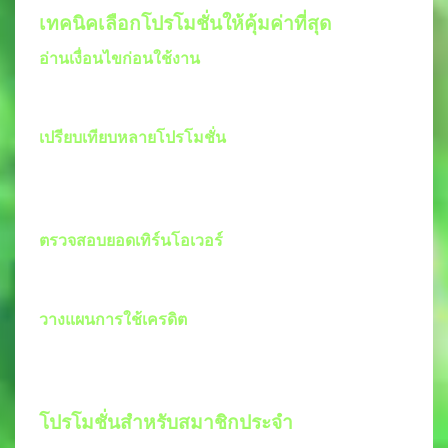
เทคนิคเลือกโปรโมชั่นให้คุ้มค่าที่สุด
อ่านเงื่อนไขก่อนใช้งาน
ควรศึกษารายละเอียดของโปรโมชั่นทุกครั้ง
เปรียบเทียบหลายโปรโมชั่น
เลือกโปรโมชั่นที่เหมาะกับรูปแบบการใช้งานของ
ตนเอง
ตรวจสอบยอดเทิร์นโอเวอร์
ทำความเข้าใจเงื่อนไขการถอนเงินก่อนใช้งาน
วางแผนการใช้เครดิต
ช่วยให้สามารถใช้สิทธิประโยชน์ได้อย่างมี
ประสิทธิภาพมากขึ้น
โปรโมชั่นสำหรับสมาชิกประจำ