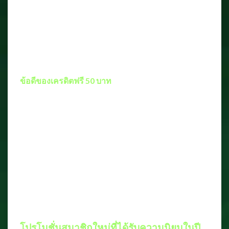
50 บาท”
โปรโมชั่นประเภทนี้ได้รับความนิยมอย่างต่อเนื่อง
เพราะเป็นจำนวนเครดิตที่เพียงพอสำหรับทดลองเล่น
เกมยอดนิยมหลายประเภท
ข้อดีของเครดิตฟรี 50 บาท
สมัครง่าย
เริ่มต้นใช้งานได้ทันที
ลดความเสี่ยง
ทดลองเกมได้จริง
เหมาะสำหรับผู้เล่นมือใหม่
หลายคนเลือกเริ่มต้นจากโปรโมชั่นนี้ก่อนตัดสินใจใช้
งานในระยะยาว
โปรโมชั่นสมาชิกใหม่ที่ได้รับความนิยมในปี