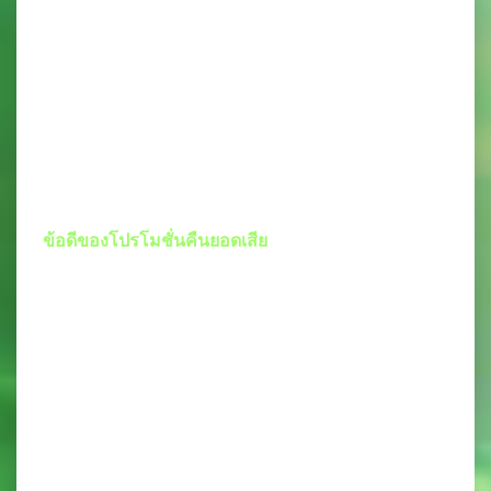
ตัวอย่าง
หากมียอดเสียสะสม 10,000 บาท
และระบบคืนยอดเสีย 5%
ผู้เล่นจะได้รับเครดิตคืน 500 บาท
ข้อดีของโปรโมชั่นคืนยอดเสีย
ลดความเสี่ยง
เพิ่มโอกาสกลับมาเล่นต่อ
เหมาะกับผู้เล่นประจำ
ได้รับสิทธิ์อย่างต่อเนื่อง
โปรโมชั่นนี้พบได้ทั้งในเกมสล็อต คาสิโนสด และกีฬา
ออนไลน์