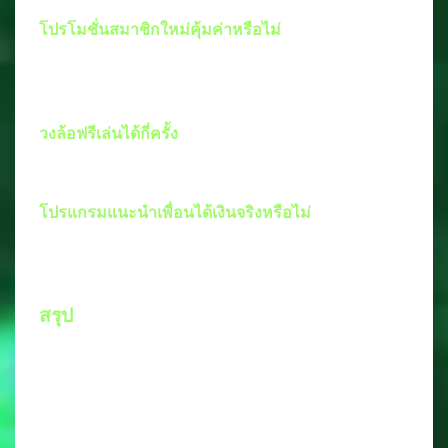
โปรโมชั่นสมาชิกใหม่คุ้มค่าหรือไม่
ขึ้นอยู่กับเงื่อนไขของแต่ละโปรโมชั่นและรูปแบบการ
ใช้งาน
วงล้อฟรีเล่นได้กี่ครั้ง
แตกต่างกันไปตามเงื่อนไขของแต่ละกิจกรรม
โปรแกรมแนะนำเพื่อนได้เงินจริงหรือไม่
ผู้ให้บริการหลายแห่งมีระบบค่าคอมมิชชั่นตาม
เงื่อนไขที่กำหนด
สรุป
เครดิตฟรียังคงเป็นหนึ่งในคีย์เวิร์ดที่ได้รับความนิยมสูง
ที่สุดในปี 2026 เพราะช่วยเพิ่มโอกาสในการเริ่มต้นใช้
งานด้วยต้นทุนต่ำ ไม่ว่าจะเป็นเครดิตฟรี 50 บาท วงล้อ
ฟรี โบนัสสมาชิกใหม่ โปรแกรมแนะนำเพื่อนรับค่า