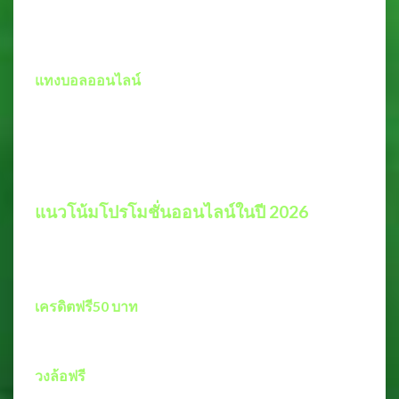
รายละเอียดเพิ่มเติมอยู่ในหน้า เซ็กซี่บาคาร่า
แทงบอลออนไลน์
ผู้เล่นสายกีฬาสามารถใช้สิทธิประโยชน์จากบางโปร
โมชั่นร่วมกับการเดิมพันฟุตบอลได้
ข้อมูลเพิ่มเติมสามารถดูได้จากหน้า แทงบอลออนไลน์
แนวโน้มโปรโมชั่นออนไลน์ในปี 2026
จากพฤติกรรมผู้เล่นพบว่าโปรโมชั่นที่ได้รับความนิยม
มากที่สุด ได้แก่
เครดิตฟรี50 บาท
ยังคงเป็นโปรโมชั่นที่มีการค้นหาสูงอย่างต่อเนื่อง
วงล้อฟรี