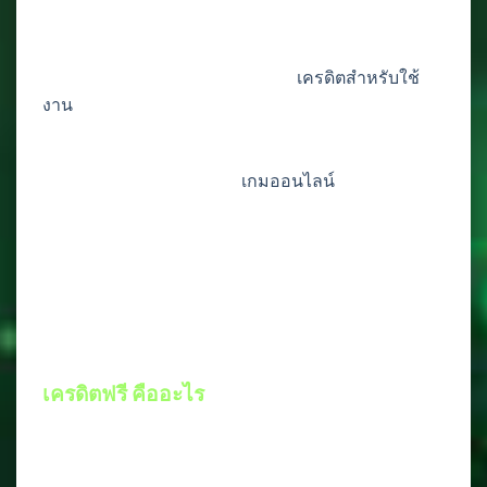
ในปี 2026 คำว่า “เครดิตฟรี” ยังคงเป็นหนึ่งในคีย์เวิร์ดที่
มีปริมาณการค้นหาสูงอย่างต่อเนื่อง เนื่องจากผู้เล่น
ส่วนใหญ่มองหาโอกาสในการเพิ่ม
เครดิตสำหรับใช้
งาน
โดยใช้เงินลงทุนเริ่มต้นน้อยที่สุด หรือในบางกรณี
ไม่จำเป็นต้องฝากเงินเลย
การแข่งขันของผู้ให้บริการ
เกมออนไลน์
ในปัจจุบันมี
ความเข้มข้นมากขึ้น ส่งผลให้เกิดโปรโมชั่นหลาก
หลายรูปแบบ ไม่ว่าจะเป็น เครดิตฟรี 50 บาท วงล้อฟรี
โบนัสสมาชิกใหม่ โบนัสฝากแรก โปรแกรมแนะนำ
เพื่อนรับค่าคอมมิชชั่น และโปรโมชั่นคืนยอดเสีย ซึ่ง
ล้วนเป็นสิทธิประโยชน์ที่ได้รับความนิยมจากผู้เล่นทุก
ระดับ
เครดิตฟรี คืออะไร
เครดิตฟรี คือ เครดิตโบนัสที่ผู้ให้บริการมอบให้กับ
สมาชิก เพื่อนำไปใช้เล่นเกมหรือกิจกรรมภายในระบบ
ตามเงื่อนไขที่กำหนด