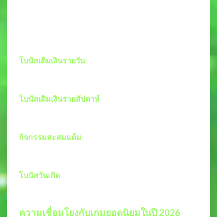
ผู้ให้บริการจำนวนมากไม่ได้มุ่งเน้นเฉพาะสมาชิกใหม่
เท่านั้น
ยังมีสิทธิประโยชน์เพิ่มเติมสำหรับสมาชิกเดิม เช่น
โบนัสเติมเงินรายวัน
รับโบนัสจากการเติมเครดิตประจำวัน
โบนัสเติมเงินรายสัปดาห์
ช่วยเพิ่มความคุ้มค่าให้กับผู้เล่นประจำ
กิจกรรมสะสมแต้ม
นำแต้มไปแลกรางวัลหรือโบนัสเพิ่มเติม
โบนัสวันเกิด
สิทธิพิเศษสำหรับสมาชิกในเดือนเกิด
ความเชื่อมโยงกับเกมยอดนิยมในปี 2026